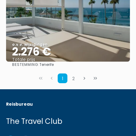
o.v.v. wijzigingen
2.276 €
Totale prijs
BESTEMMING:
Tenerife
Bekijk
1
2
Reisbureau
The Travel Club