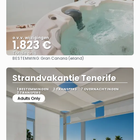
o.v.v. wijzigingen
1.823 €
Totale prijs
BESTEMMING:
Gran Canaria (eiland)
Bekijk
Strandvakantie Tenerife
1 BESTEMMINGEN
2 TRANSFERS
7 OVERNACHTINGEN
2 TRANSFERS
Adults Only