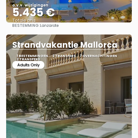
o.v.v. wijzigingen
5.435 €
Totale prijs
BESTEMMING:
Lanzarote
Bekijk
Strandvakantie Mallorca
1 BESTEMMINGEN
2 TRANSFERS
7 OVERNACHTINGEN
2 TRANSFERS
Adults Only