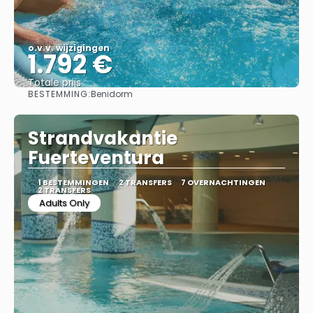
o.v.v. wijzigingen
1.792 €
Totale prijs
BESTEMMING:
Benidorm
Bekijk
Strandvakantie
Fuerteventura
1 BESTEMMINGEN
2 TRANSFERS
7 OVERNACHTINGEN
2 TRANSFERS
Adults Only