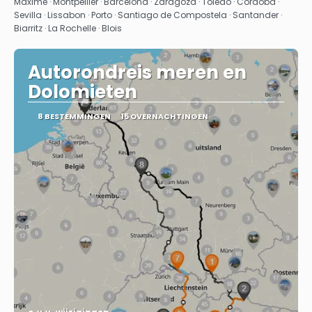
Maxime · Montpellier · Barcelona · Zaragoza · Toledo · Cordoba ·
Sevilla · Lissabon · Porto · Santiago de Compostela · Santander ·
Biarritz · La Rochelle · Blois
Autorondreis meren en
Dolomieten
8 BESTEMMINGEN
15 OVERNACHTINGEN