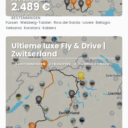
o.v.v. wijzigingen
2.489 €
Totale prijs
BESTEMMINGEN
Bekijk
Füssen · Welsberg-Taisten · Riva del Garda · Lovere · Bellagio ·
Verbania · Konstanz · Koblenz
Ultieme luxe Fly & Drive |
Zwitserland
6 BESTEMMINGEN
2 TRANSFERS
8 OVERNACHTINGEN