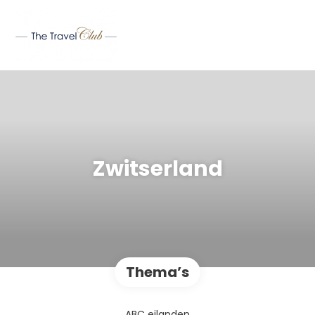
Zwitserland
Thema’s
ABC eilanden