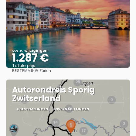
o.v.v. wijzigingen
1.287 €
Totale prijs
BESTEMMING:
Zürich
Bekijk
Autorondreis Sporig
Zwitserland
4 BESTEMMINGEN
9 OVERNACHTINGEN