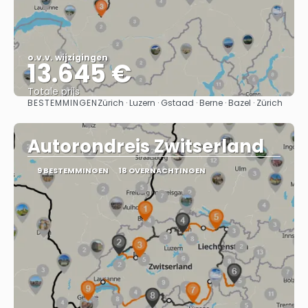
o.v.v. wijzigingen
13.645 €
Totale prijs
BESTEMMINGEN
Zürich · Luzern · Gstaad · Berne · Bazel · Zürich
Bekijk
Autorondreis Zwitserland
9 BESTEMMINGEN
18 OVERNACHTINGEN