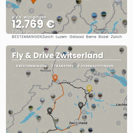
o.v.v. wijzigingen
12.769 €
Totale prijs
BESTEMMINGEN
Zürich · Luzern · Gstaad · Berne · Bazel · Zürich
Bekijk
Fly & Drive Zwitserland
6 BESTEMMINGEN
2 TRANSFERS
8 OVERNACHTINGEN