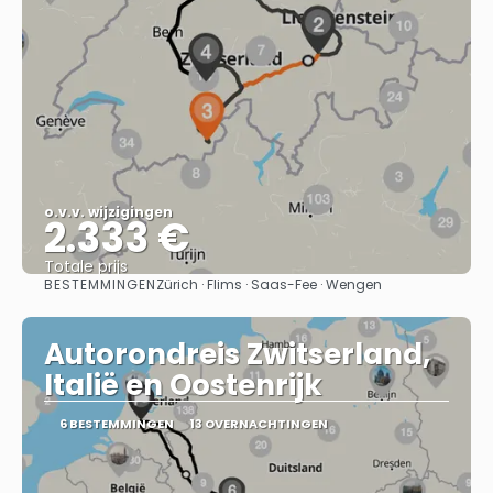
o.v.v. wijzigingen
2.333 €
Totale prijs
BESTEMMINGEN
Zürich · Flims · Saas-Fee · Wengen
Bekijk
Autorondreis Zwitserland,
Italië en Oostenrijk
6 BESTEMMINGEN
13 OVERNACHTINGEN