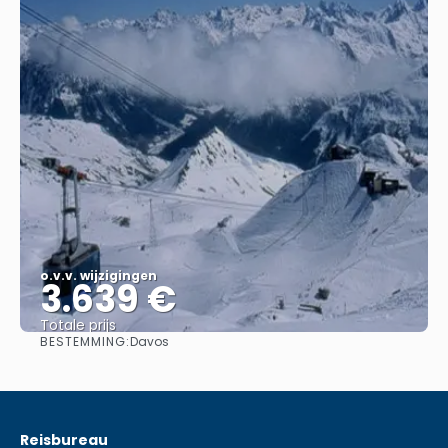
o.v.v. wijzigingen
3.639 €
Totale prijs
BESTEMMING:
Davos
Bekijk
Reisbureau