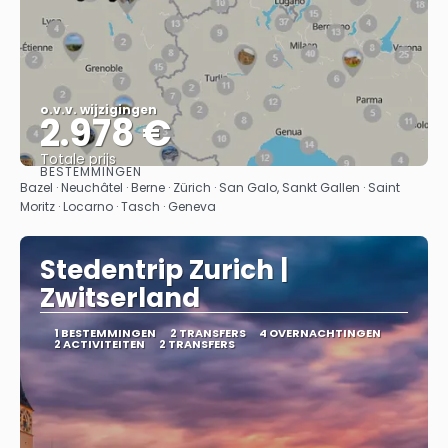
o.v.v. wijzigingen
2.978 €
Totale prijs
BESTEMMINGEN
Bekijk
Bazel · Neuchâtel · Berne · Zürich · San Galo, Sankt Gallen · Saint
Moritz · Locarno · Tasch · Geneva
Stedentrip Zurich |
Zwitserland
1 BESTEMMINGEN
2 TRANSFERS
4 OVERNACHTINGEN
2 ACTIVITEITEN
2 TRANSFERS