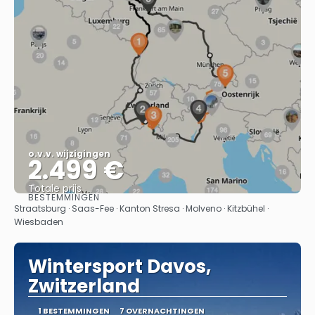
o.v.v. wijzigingen
2.499 €
Totale prijs
BESTEMMINGEN
Bekijk
Straatsburg · Saas-Fee · Kanton Stresa · Molveno · Kitzbühel ·
Wiesbaden
Wintersport Davos,
Zwitzerland
1 BESTEMMINGEN
7 OVERNACHTINGEN