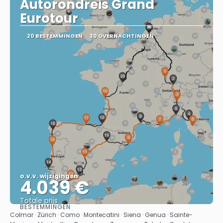
Autorondreis Grand
Eurotour
20 BESTEMMINGEN
30 OVERNACHTINGEN
o.v.v. wijzigingen
4.039 €
Totale prijs
BESTEMMINGEN
Bekijk
Colmar · Zürich · Como · Montecatini · Siena · Genua · Sainte-