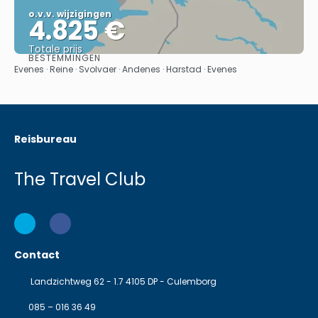
o.v.v. wijzigingen
4.825 €
Totale prijs
BESTEMMINGEN
Bekijk
Evenes · Reine · Svolvaer · Andenes · Harstad · Evenes
Reisbureau
The Travel Club
Contact
Landzichtweg 62 - 1.7 4105 DP - Culemborg
085 – 016 36 49