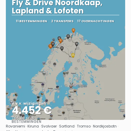
Fly & Drive Noordkaap,
Lapland & Lofoten
11 BESTEMMINGEN
2 TRANSFERS
17 OVERNACHTINGEN
o.v.v. wijzigingen
4.452 €
Totale prijs
BESTEMMINGEN
Bekijk
Rovaniemi · Kiruna · Svolvaer · Sortland · Tromso · Nordkjosbotn ·