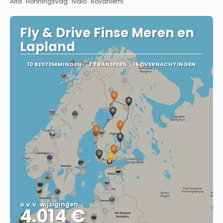
Alta · Honningsvag · Ivalo · Rovaniemi
Fly & Drive Finse Meren en
Lapland
10 BESTEMMINGEN
2 TRANSFERS
16 OVERNACHTINGEN
o.v.v. wijzigingen
4.014 €