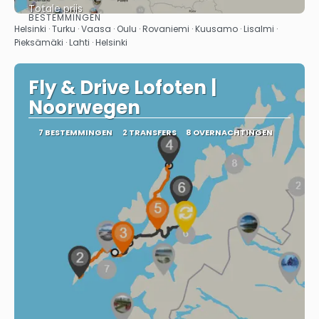
Totale prijs
BESTEMMINGEN
Bekijk
Helsinki · Turku · Vaasa · Oulu · Rovaniemi · Kuusamo · Lisalmi ·
Pieksämäki · Lahti · Helsinki
Fly & Drive Lofoten |
Noorwegen
7 BESTEMMINGEN
2 TRANSFERS
8 OVERNACHTINGEN