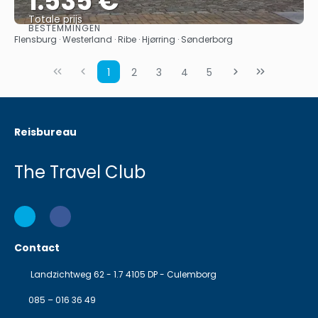
1.535 €
Totale prijs
BESTEMMINGEN
Bekijk
Flensburg · Westerland · Ribe · Hjørring · Sønderborg
1
2
3
4
5
Reisbureau
The Travel Club
Contact
Landzichtweg 62 - 1.7 4105 DP - Culemborg
085 – 016 36 49