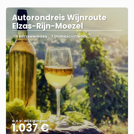
Autorondreis Wijnroute
Elzas-Rijn-Moezel
3 BESTEMMINGEN
7 OVERNACHTINGEN
o.v.v. wijzigingen
1.037 €