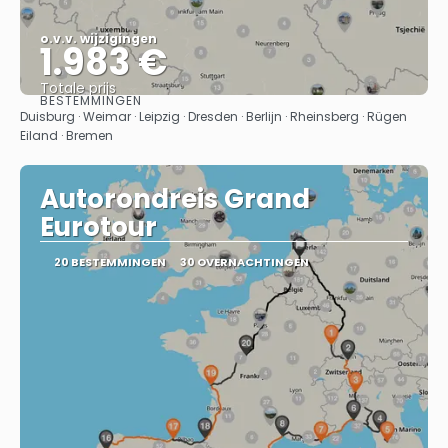
o.v.v. wijzigingen
1.983 €
Totale prijs
BESTEMMINGEN
Bekijk
Duisburg · Weimar · Leipzig · Dresden · Berlijn · Rheinsberg · Rügen
Eiland · Bremen
Autorondreis Grand
Eurotour
20 BESTEMMINGEN
30 OVERNACHTINGEN