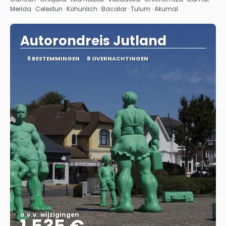
Merida · Celestun · Kohunlich · Bacalar · Tulum · Akumal
Autorondreis Jutland
5 BESTEMMINGEN
8 OVERNACHTINGEN
o.v.v. wijzigingen