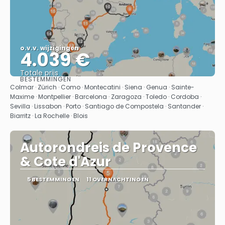
o.v.v. wijzigingen
4.039 €
Totale prijs
BESTEMMINGEN
Bekijk
Colmar · Zürich · Como · Montecatini · Siena · Genua · Sainte-
Maxime · Montpellier · Barcelona · Zaragoza · Toledo · Cordoba ·
Sevilla · Lissabon · Porto · Santiago de Compostela · Santander ·
Biarritz · La Rochelle · Blois
Autorondreis de Provence
& Cote d'Azur
5 BESTEMMINGEN
11 OVERNACHTINGEN