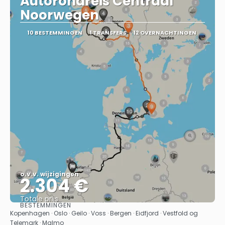
Autorondreis Centraal
Noorwegen
10 BESTEMMINGEN
1 TRANSFERS
12 OVERNACHTINGEN
o.v.v. wijzigingen
2.304 €
Totale prijs
BESTEMMINGEN
Bekijk
Kopenhagen · Oslo · Geilo · Voss · Bergen · Eidfjord · Vestfold og
Telemark · Malmo