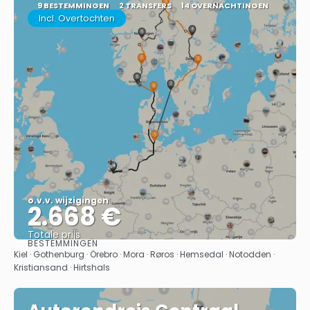
9 BESTEMMINGEN
2 TRANSFERS
14 OVERNACHTINGEN
Incl. Overtochten
o.v.v. wijzigingen
2.668 €
Totale prijs
BESTEMMINGEN
Bekijk
Kiel · Gothenburg · Örebro · Mora · Røros · Hemsedal · Notodden ·
Kristiansand · Hirtshals