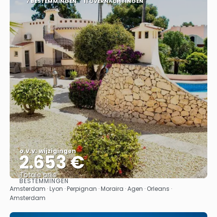
7 BESTEMMINGEN
11 OVERNACHTINGEN
o.v.v. wijzigingen
2.653 €
Totale prijs
BESTEMMINGEN
Bekijk
Amsterdam · Lyon · Perpignan · Moraira · Agen · Orleans ·
Amsterdam