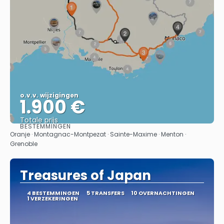
o.v.v. wijzigingen
1.900 €
Totale prijs
BESTEMMINGEN
Bekijk
Oranje · Montagnac-Montpezat · Sainte-Maxime · Menton ·
Grenoble
Treasures of Japan
4 BESTEMMINGEN
5 TRANSFERS
10 OVERNACHTINGEN
1 VERZEKERINGEN