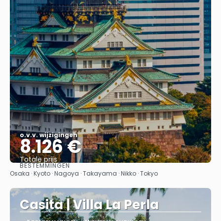
o.v.v. wijzigingen
8.126 €
Totale prijs
BESTEMMINGEN
Bekijk
Osaka · Kyoto · Nagoya · Takayama · Nikko · Tokyo
Casita | Villa La Perla