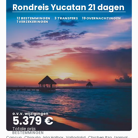
Rondreis Yucatan 21 dagen
12 BESTEMMINGEN
3 TRANSFERS
19 OVERNACHTINGEN
1 VERZEKERINGEN
o.v.v. wijzigingen
5.379 €
Totale prijs
BESTEMMINGEN
Bekijk
Cancun · Chiquila · Isla Holbox · Valladolid · Chichen Itza · Izamal ·