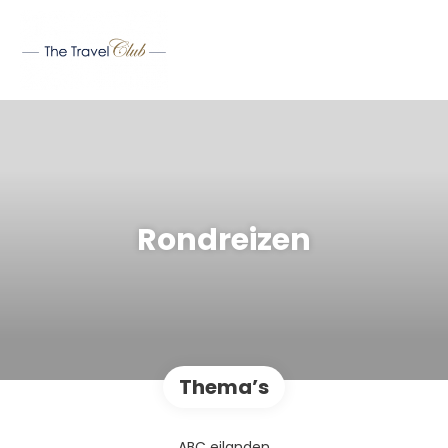
Rondreizen
Thema’s
ABC eilanden