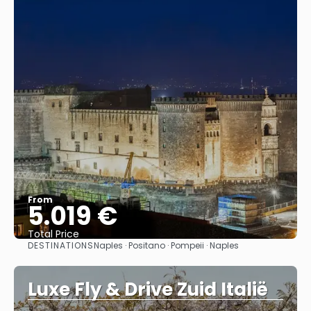
From
5.019 €
Total Price
DESTINATIONS
Naples · Positano · Pompeii · Naples
See
Luxe Fly & Drive Zuid Italië