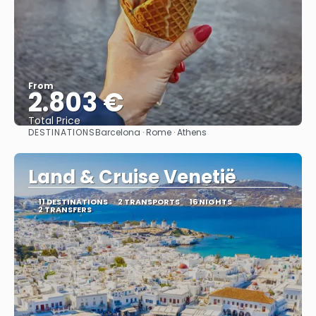
From
2.803 €
Total Price
DESTINATIONS
Barcelona · Rome · Athens
See
Land & Cruise Venetië
11 DESTINATIONS
2 TRANSPORTS
16 NIGHTS
2 TRANSFERS