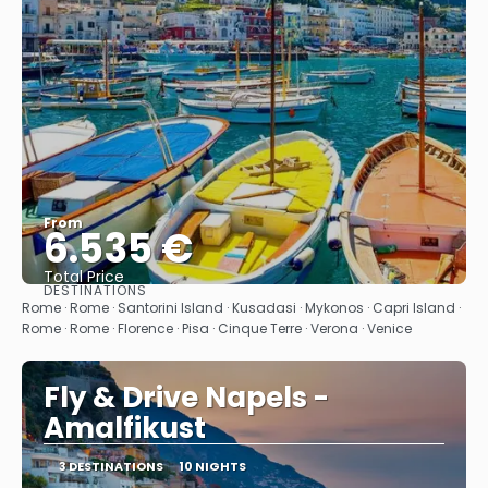
From
6.535 €
Total Price
DESTINATIONS
See
Rome · Rome · Santorini Island · Kusadasi · Mykonos · Capri Island ·
Rome · Rome · Florence · Pisa · Cinque Terre · Verona · Venice
Fly & Drive Napels -
Amalfikust
3 DESTINATIONS
10 NIGHTS