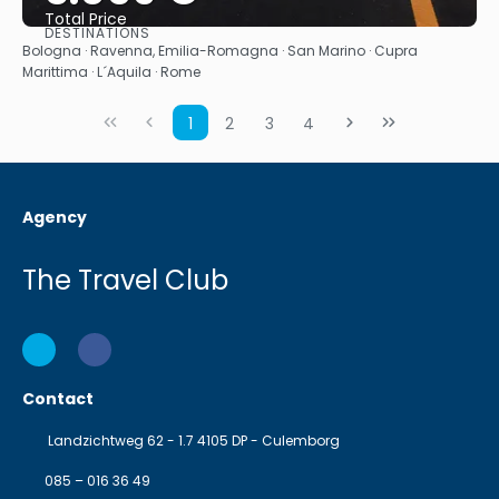
Total Price
DESTINATIONS
See
Bologna · Ravenna, Emilia-Romagna · San Marino · Cupra
Marittima · L´Aquila · Rome
1
2
3
4
Agency
The Travel Club
Contact
Landzichtweg 62 - 1.7 4105 DP - Culemborg
085 – 016 36 49