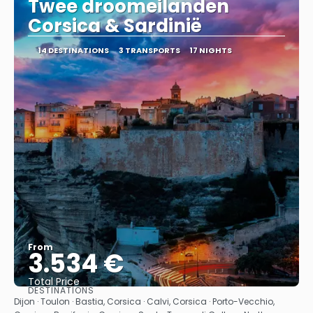
Twee droomeilanden
Corsica & Sardinië
14 DESTINATIONS
3 TRANSPORTS
17 NIGHTS
From
3.534 €
Total Price
DESTINATIONS
See
Dijon · Toulon · Bastia, Corsica · Calvi, Corsica · Porto-Vecchio,