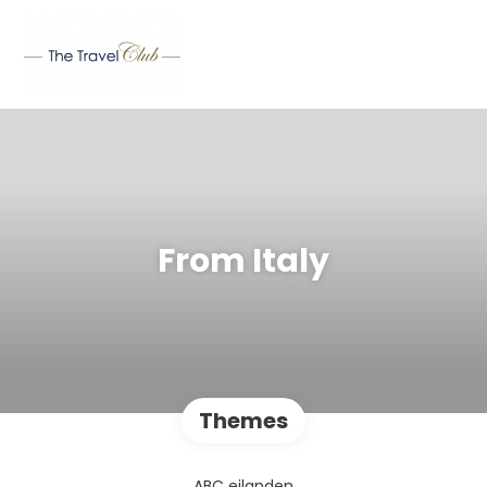
From Italy
Themes
ABC eilanden