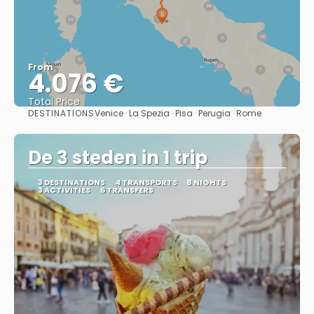
From
4.076 €
Total Price
DESTINATIONS
Venice · La Spezia · Pisa · Perugia · Rome
See
De 3 steden in 1 trip
3 DESTINATIONS
4 TRANSPORTS
8 NIGHTS
3 ACTIVITIES
6 TRANSFERS