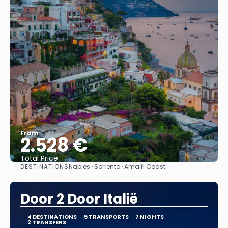
From
2.528 €
Total Price
DESTINATIONS
Naples · Sorrento · Amalfi Coast
See
Door 2 Door Italië
4 DESTINATIONS
5 TRANSPORTS
7 NIGHTS
2 TRANSFERS