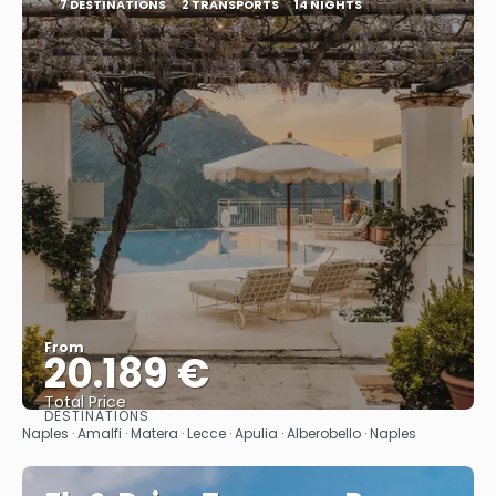
7 DESTINATIONS
2 TRANSPORTS
14 NIGHTS
From
20.189 €
Total Price
DESTINATIONS
See
Naples · Amalfi · Matera · Lecce · Apulia · Alberobello · Naples