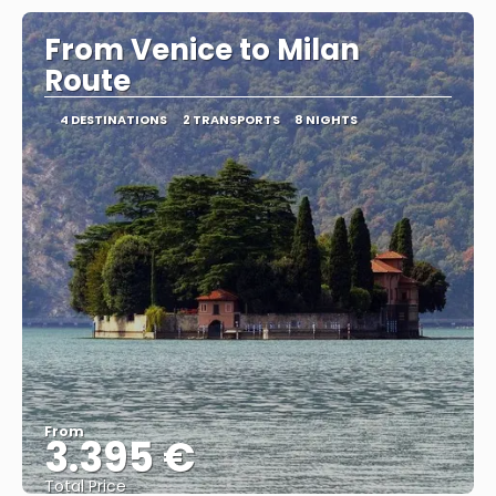
From Venice to Milan
Route
4 DESTINATIONS
2 TRANSPORTS
8 NIGHTS
From
3.395 €
Total Price