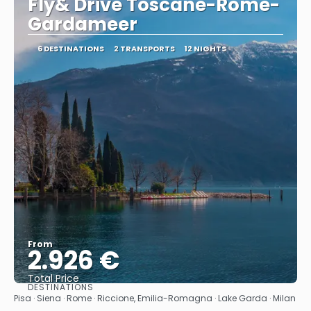
Fly& Drive Toscane-Rome-
Gardameer
6 DESTINATIONS
2 TRANSPORTS
12 NIGHTS
From
2.926 €
Total Price
DESTINATIONS
See
Pisa · Siena · Rome · Riccione, Emilia-Romagna · Lake Garda · Milan