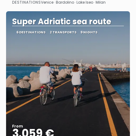
DESTINATIONS
Venice · Bardolino · Lake Iseo · Milan
See
Super Adriatic sea route
6 DESTINATIONS
2 TRANSPORTS
9 NIGHTS
From
3.059 €