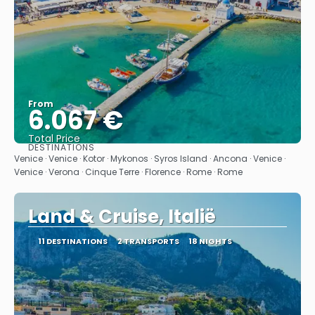
From
6.067 €
Total Price
DESTINATIONS
See
Venice · Venice · Kotor · Mykonos · Syros Island · Ancona · Venice ·
Venice · Verona · Cinque Terre · Florence · Rome · Rome
Land & Cruise, Italië
11 DESTINATIONS
2 TRANSPORTS
18 NIGHTS