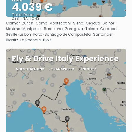
From
4.039 €
Total Price
DESTINATIONS
See
Colmar · Zurich · Como · Montecatini · Siena · Genova · Sainte-
Maxime · Montpellier · Barcelona · Zaragoza · Toledo · Cordoba ·
Seville · Lisbon · Porto · Santiago de Compostela · Santander ·
Biarritz · La Rochelle · Blois
Fly & Drive Italy Experience
5 DESTINATIONS
2 TRANSPORTS
10 NIGHTS