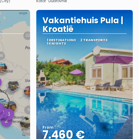
 (City)
Kotor · Dubrovnik
Vakantiehuis Pula |
Kroatië
1 DESTINATIONS
2 TRANSPORTS
14 NIGHTS
From
7.460 €