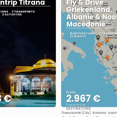
ntrip Titrana
Fly & Drive
Griekenland,
TIONS
2 TRANSPORTS
2 ACTIVITIES
Albanië & Noo
Macedonië
8 DESTINATIONS
2 TRANSPO
13 NIGHTS
From
3 €
2.967 €
Total Price
DESTINATIONS
See
See
Thessaloniki (City) · Kastoria · Ioann