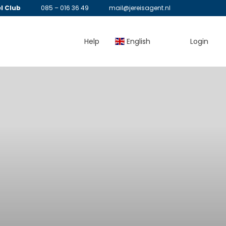
l Club
085 – 016 36 49
mail@jereisagent.nl
Help
English
Login