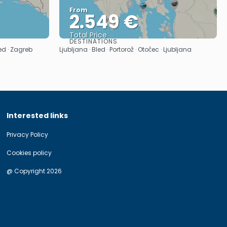
From
2.549 €
Total Price
DESTINATIONS
See
led · Zagreb
Ljubljana · Bled · Portorož · Otočec · Ljubljana
Interested links
Privacy Policy
Cookies policy
@ Copyright 2026