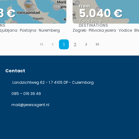
From
8 €
5.040 €
Total Price
ONS
DESTINATIONS
See
See
· Ljubljana · Postojna · Nuremberg
Zagreb · Plitvicka jezera · Vodice · B
1
2
Contact
Landzichtweg 62 - 1.7 4105 DP - Culemborg
085 – 016 36 49
mail@jereisagent.nl