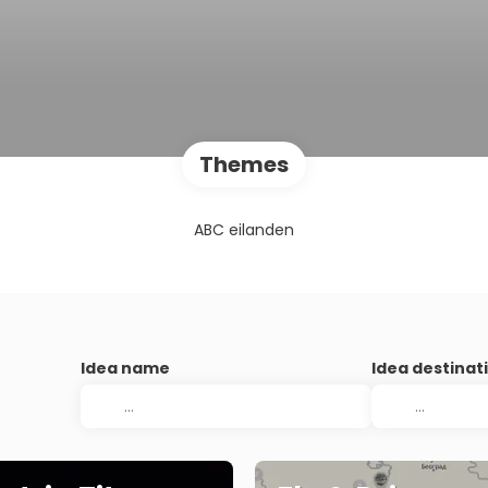
Themes
ABC eilanden
Idea name
Idea destinat