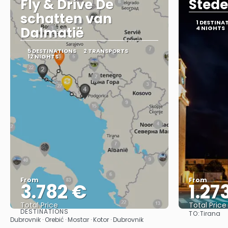
Fly & Drive De
Stede
schatten van
1 DESTINA
Dalmatië
4 NIGHTS
5 DESTINATIONS
2 TRANSPORTS
12 NIGHTS
From
From
3.782 €
1.27
Total Price
Total Price
DESTINATIONS
TO:
Tirana
See
Dubrovnik · Orebić · Mostar · Kotor · Dubrovnik