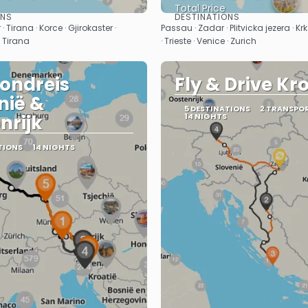
Total Price
ONS
DESTINATIONS
See
See
· Tirana · Korce · Gjirokaster ·
Passau · Zadar · Plitvicka jezera · Kr
· Tirana
· Trieste · Venice · Zurich
ondreis
Fly & Drive Kr
nië &
5 DESTINATIONS
2 TRANSPO
nrijk
14 NIGHTS
TIONS
14 NIGHTS