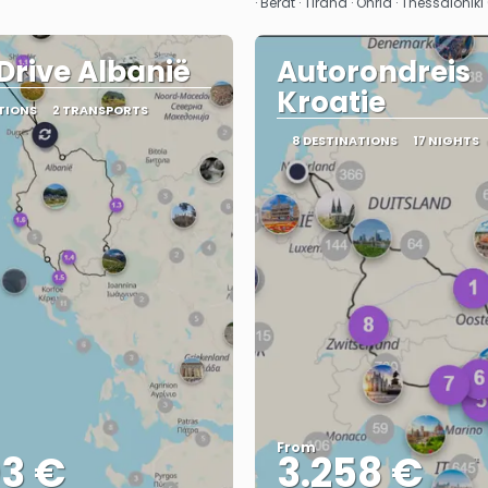
· Berat · Tirana · Ohrid · Thessaloniki
 Drive Albanië
Autorondreis
Kroatie
TIONS
2 TRANSPORTS
8 DESTINATIONS
17 NIGHTS
From
03 €
3.258 €