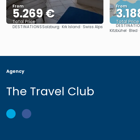
From
From
5.269 €
3.18
Total Price
Total Price
DESTINATI
DESTINATIONS
Salzburg · Krk Island · Swiss Alps
See
Kitzbühel · Bled 
Agency
The Travel Club