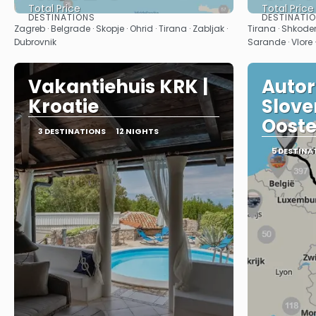
Total Price
Total Price
DESTINATIONS
DESTINATI
See
Zagreb · Belgrade · Skopje · Ohrid · Tirana · Zabljak ·
Tirana · Shkoder 
Dubrovnik
Sarande · Vlore 
Vakantiehuis KRK |
Autor
Kroatie
Slove
Ooste
3 DESTINATIONS
12 NIGHTS
5 DESTINA