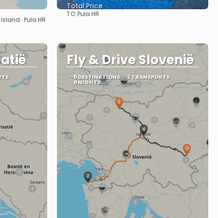
Total Price
TO:
Pula HR
See
k Island · Pula HR
oatië
Fly & Drive Slovenië
RTS
5 DESTINATIONS
2 TRANSPORTS
9 NIGHTS