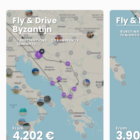
Fly & Drive
Fly &
Byzantijn
8 DESTINA
13 NIGHTS
7 DESTINATIONS
2 TRANSPORTS
15 NIGHTS
From
From
4.202 €
3.9