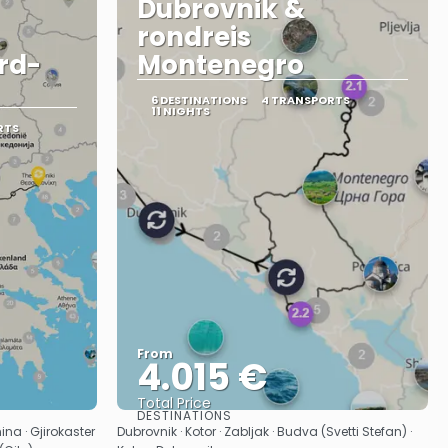
Dubrovnik &
rondreis
rd-
Montenegro
6 DESTINATIONS
4 TRANSPORTS
11 NIGHTS
RTS
From
4.015 €
Total Price
DESTINATIONS
See
ina · Gjirokaster
Dubrovnik · Kotor · Zabljak · Budva (Svetti Stefan) ·