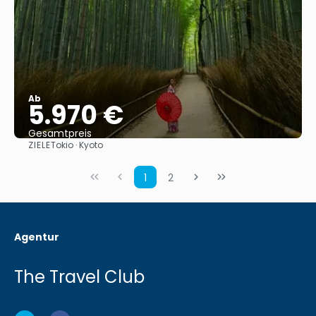
Ab
5.970 €
Gesamtpreis
ZIELE
Tokio · Kyoto
Sehen
1
2
Agentur
The Travel Club