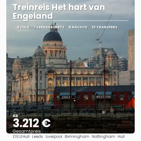
Treinreis Het hart van
Engeland
6 ZIELE
7 VERKEHRSNETZ
8 NÄCHTE
10 TRANSFERS
Ab
3.212 €
Gesamtpreis
ZIELE
Hull · Leeds · Liverpool · Birmingham · Nottingham · Hull
Sehen