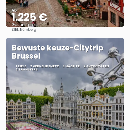
Ab
1.225 €
Gesamtpreis
ZIEL:
Nürnberg
Sehen
Bewuste keuze-Citytrip
Brussel
1 ZIELE
2 VERKEHRSNETZ
3 NÄCHTE
2 AKTIVITÄTEN
2 TRANSFERS