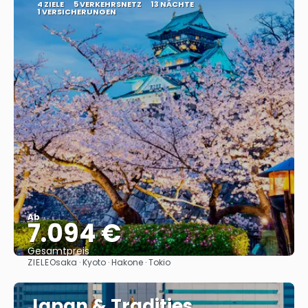
4 ZIELE
5 VERKEHRSNETZ
13 NÄCHTE
1 VERSICHERUNGEN
Ab
7.094 €
Gesamtpreis
ZIELE
Osaka · Kyoto · Hakone · Tokio
Sehen
Japan & Tradities