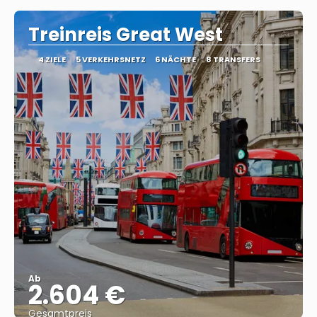
Treinreis Great West
4 ZIELE
5 VERKEHRSNETZ
6 NÄCHTE
8 TRANSFERS
Ab
2.604 €
Gesamtpreis