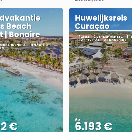
Sehen
Sehen
dvakantie
Huwelijksreis
ns Beach
Curaçao
t | Bonaire
1 ZIELE
2 VERKEHRSNETZ
14
1 AKTIVITÄT
2 TRANSFERS
 VERKEHRSNETZ
14 NÄCHTE
RS
Ab
02 €
6.193 €