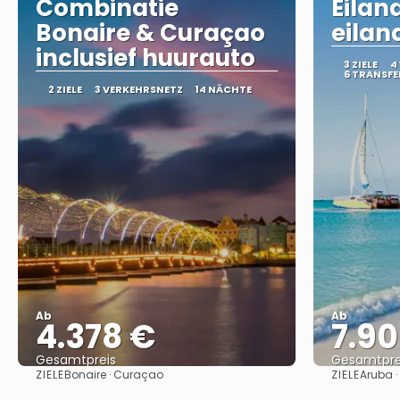
Combinatie
Eila
Bonaire & Curaçao
eilan
inclusief huurauto
3 ZIELE
4
6 TRANSFE
2 ZIELE
3 VERKEHRSNETZ
14 NÄCHTE
Ab
Ab
4.378 €
7.9
Gesamtpreis
Gesamtpre
ZIELE
ZIELE
Bonaire · Curaçao
Aruba ·
Sehen