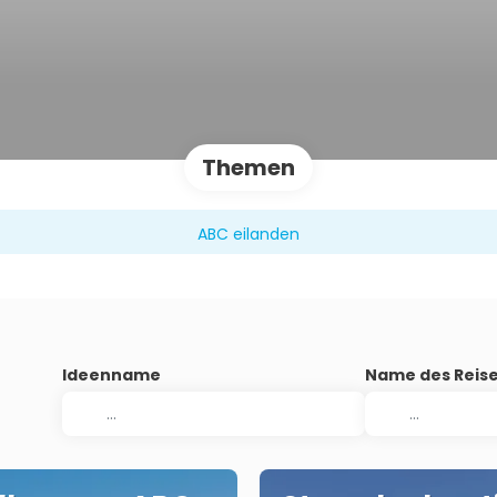
Themen
ABC eilanden
Ideenname
Name des Reise