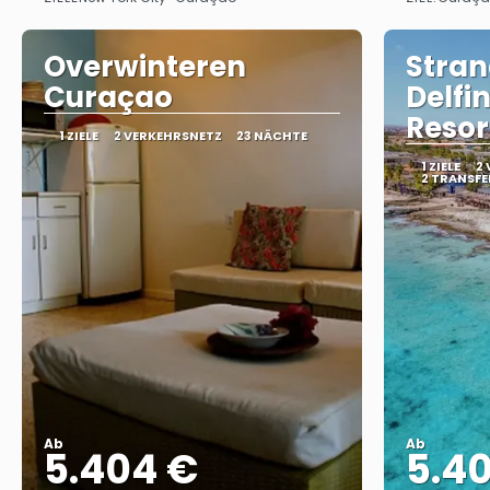
Sehen
Overwinteren
Stran
Curaçao
Delfi
Resor
1 ZIELE
2 VERKEHRSNETZ
23 NÄCHTE
1 ZIELE
2
2 TRANSFE
Ab
Ab
5.404 €
5.4