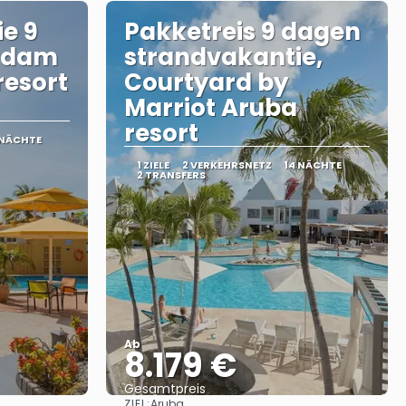
e 9
Pakketreis 9 dagen
rdam
strandvakantie,
resort
Courtyard by
Marriot Aruba
resort
 NÄCHTE
1 ZIELE
2 VERKEHRSNETZ
14 NÄCHTE
2 TRANSFERS
Ab
8.179 €
Gesamtpreis
ZIEL:
Aruba