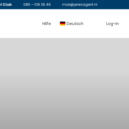
l Club
085 – 016 36 49
mail@jereisagent.nl
Hilfe
Deutsch
Log-in