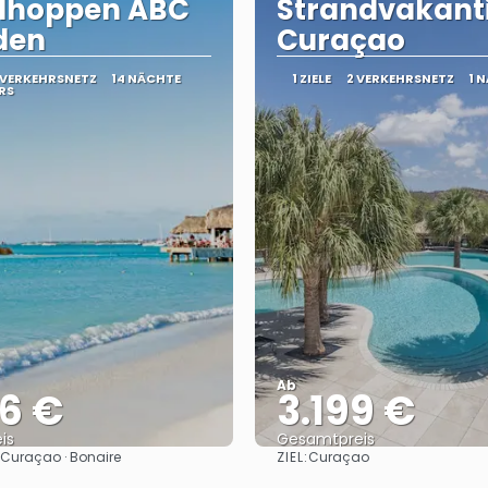
ndhoppen ABC
Strandvakanti
den
Curaçao
 VERKEHRSNETZ
14 NÄCHTE
1 ZIELE
2 VERKEHRSNETZ
1 
RS
Ab
06 €
3.199 €
is
Gesamtpreis
ZIEL:
 Curaçao · Bonaire
Curaçao
Sehen
Sehen