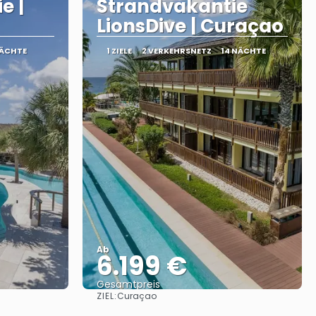
e |
Strandvakantie
LionsDive | Curaçao
NÄCHTE
1 ZIELE
2 VERKEHRSNETZ
14 NÄCHTE
Ab
6.199 €
Gesamtpreis
ZIEL:
Curaçao
Sehen