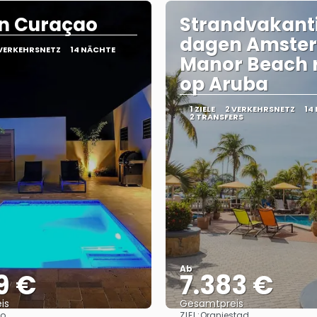
 in Curaçao
Strandvakanti
dagen Amste
 VERKEHRSNETZ
14 NÄCHTE
Manor Beach 
op Aruba
1 ZIELE
2 VERKEHRSNETZ
14
2 TRANSFERS
Ab
9 €
7.383 €
is
Gesamtpreis
ZIEL:
o
Oranjestad