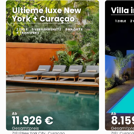
Ultieme luxe New
Villa
York + Curaçao
1 ZIELE
2
2 ZIELE
3 VERKEHRSNETZ
9 NÄCHTE
4 TRANSFERS
Ab
Ab
11.926 €
8.15
Gesamtpreis
Gesamtpre
ZIELE
ZIEL:
New York City · Curaçao
Curaça