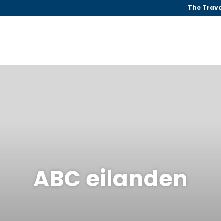
The Trave
ABC eilanden