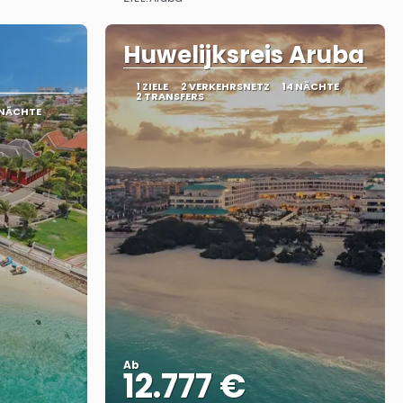
Sehen
Huwelijksreis Aruba
1 ZIELE
2 VERKEHRSNETZ
14 NÄCHTE
2 TRANSFERS
 NÄCHTE
Ab
12.777 €