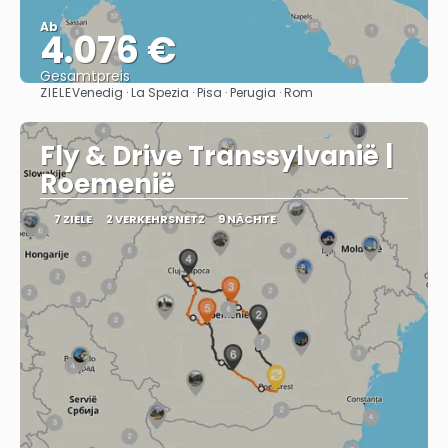
Ab
4.076 €
Gesamtpreis
ZIELE
Venedig · La Spezia · Pisa · Perugia · Rom
Sehen
Fly & Drive Transsylvanië |
Roemenië
7 ZIELE
2 VERKEHRSNETZ
9 NÄCHTE