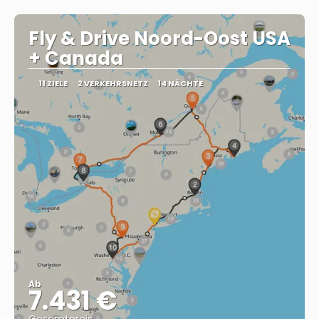
Sehen
Fly & Drive Noord-Oost USA
+ Canada
11 ZIELE
2 VERKEHRSNETZ
14 NÄCHTE
Ab
7.431 €