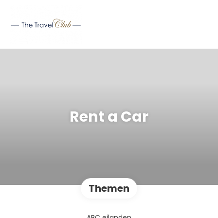
Rent a Car
Themen
ABC eilanden