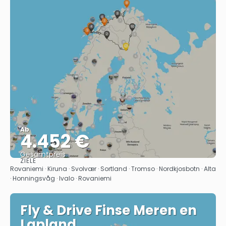
Ab
4.452 €
Gesamtpreis
ZIELE
Sehen
Rovaniemi · Kiruna · Svolvær · Sortland · Tromso · Nordkjosbotn · Alta
· Honningsvåg · Ivalo · Rovaniemi
Fly & Drive Finse Meren en
Lapland