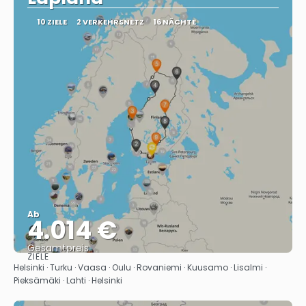
10 ZIELE
2 VERKEHRSNETZ
16 NÄCHTE
Ab
4.014 €
Gesamtpreis
ZIELE
Sehen
Helsinki · Turku · Vaasa · Oulu · Rovaniemi · Kuusamo · Lisalmi ·
Pieksämäki · Lahti · Helsinki