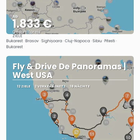
Ab
1.833 €
Gesamtpreis
ZIELE
Sehen
Bukarest · Brasov · Sighișoara · Cluj-Napoca · Sibiu · Pitesti ·
Bukarest
Fly & Drive De Panoramas |
West USA
12 ZIELE
2 VERKEHRSNETZ
18 NÄCHTE