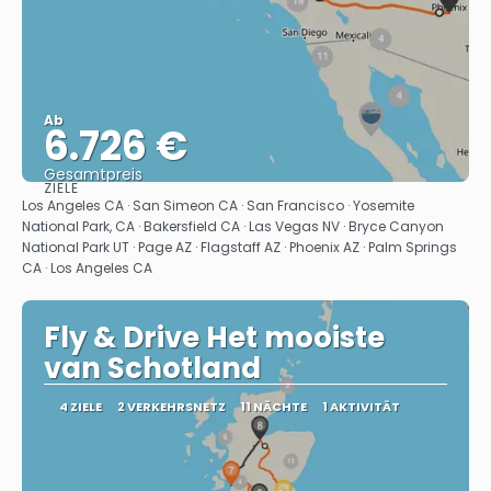
Ab
6.726 €
Gesamtpreis
ZIELE
Sehen
Los Angeles CA · San Simeon CA · San Francisco · Yosemite
National Park, CA · Bakersfield CA · Las Vegas NV · Bryce Canyon
National Park UT · Page AZ · Flagstaff AZ · Phoenix AZ · Palm Springs
CA · Los Angeles CA
Fly & Drive Het mooiste
van Schotland
4 ZIELE
2 VERKEHRSNETZ
11 NÄCHTE
1 AKTIVITÄT