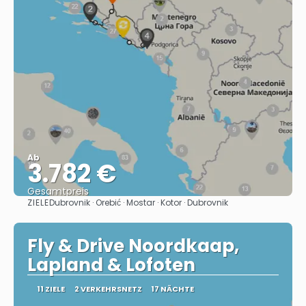
Ab
3.782 €
Gesamtpreis
ZIELE
Dubrovnik · Orebić · Mostar · Kotor · Dubrovnik
Sehen
Fly & Drive Noordkaap,
Lapland & Lofoten
11 ZIELE
2 VERKEHRSNETZ
17 NÄCHTE