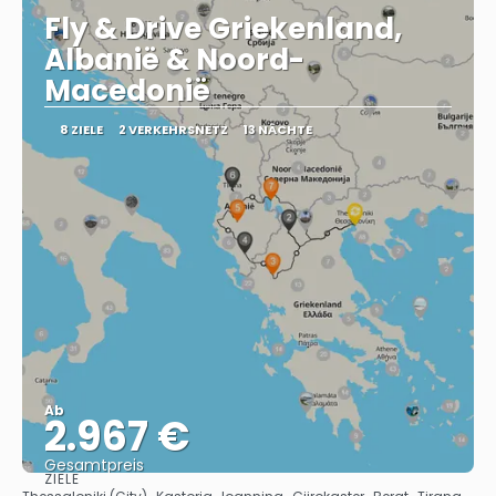
Fly & Drive Griekenland,
Albanië & Noord-
Macedonië
8 ZIELE
2 VERKEHRSNETZ
13 NÄCHTE
Ab
2.967 €
Gesamtpreis
ZIELE
Sehen