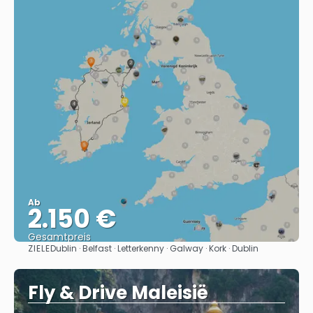
Ab
2.150 €
Gesamtpreis
ZIELE
Dublin · Belfast · Letterkenny · Galway · Kork · Dublin
Sehen
Fly & Drive Maleisië