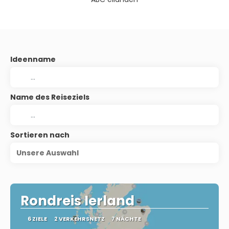
Ideenname
Name des Reiseziels
Sortieren nach
Unsere Auswahl
Rondreis Ierland
6 ZIELE
2 VERKEHRSNETZ
7 NÄCHTE