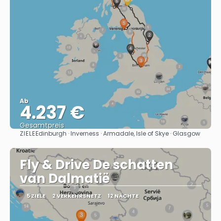
Ab
4.237 €
Gesamtpreis
ZIELE
Edinburgh · Inverness · Armadale, Isle of Skye · Glasgow
Sehen
Fly & Drive De schatten
van Dalmatië
5 ZIELE
2 VERKEHRSNETZ
12 NÄCHTE