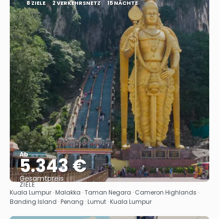
8 ZIELE
2 VERKEHRSNETZ
15 NÄCHTE
Ab
5.343 €
Gesamtpreis
ZIELE
Sehen
Kuala Lumpur · Malakka · Taman Negara · Cameron Highlands ·
Banding Island · Penang · Lumut · Kuala Lumpur