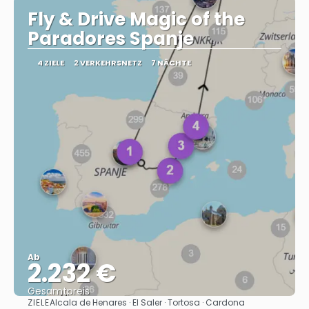
Fly & Drive Magic of the
Paradores Spanje
4 ZIELE
2 VERKEHRSNETZ
7 NÄCHTE
Ab
2.232 €
Gesamtpreis
ZIELE
Alcala de Henares · El Saler · Tortosa · Cardona