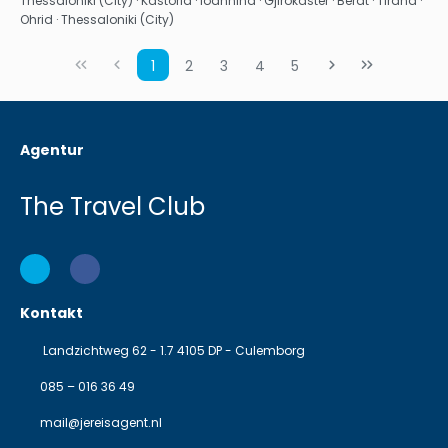
Thessaloniki (City) · Kastoria · Ioannina · Gjirokaster · Berat · Tirana ·
Ohrid · Thessaloniki (City)
1
2
3
4
5
Agentur
The Travel Club
Kontakt
Landzichtweg 62 - 1.7 4105 DP - Culemborg
085 – 016 36 49
mail@jereisagent.nl