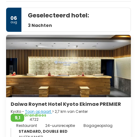
Geselecteerd hotel:
06
aug
3 Nachten
Daiwa Roynet Hotel Kyoto Ekimae PREMIER
Kyoto -
Toon op kaart
> 2,7 km van Center
Grandioos
9,1
4722
Restaurant
24-uursreceptie
Bagageopslag
STANDARD, DOUBLE BED