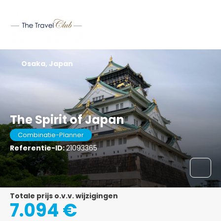
Osaka, Japan
The Spirit of Japan
Combinatie-Planner
Referentie-ID:
21093365
Totale prijs o.v.v. wijzigingen
7.094 €