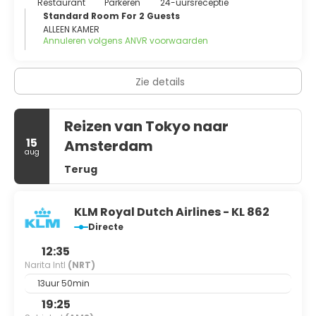
Restaurant
Parkeren
24-uursreceptie
Standard Room For 2 Guests
ALLEEN KAMER
Annuleren volgens ANVR voorwaarden
Zie details
Reizen van Tokyo naar
15
Amsterdam
aug
Terug
KLM Royal Dutch Airlines - KL 862
Directe
12:35
Narita Intl
(NRT)
13uur 50min
19:25