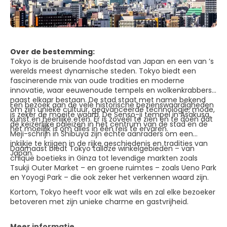
Over de bestemming:
Tokyo is de bruisende hoofdstad van Japan en een van ’s
werelds meest dynamische steden. Tokyo biedt een
fascinerende mix van oude tradities en moderne
innovatie, waar eeuwenoude tempels en wolkenkrabbers
naast elkaar bestaan. De stad staat met name bekend
Een bezoek aan de vele historische bezienswaardigheden
om zijn unieke cultuur, geavanceerde technologie, mode,
is zeker de moeite waard. De Senso-ji tempel in Asakusa,
kunst en heerlijke eten. Er is zoveel te zien en te doen dat
de keizerlijke paleizen in het centrum van de stad en de
het moeilijk is om alles in één reis te ervaren.
Meji-schrijn in Shibuya zijn echte aanraders om een
inkijkje te krijgen in de rijke geschiedenis en tradities van
Daarnaast biedt Tokyo talloze winkelgebieden – van
Japan.
chique boetieks in Ginza tot levendige markten zoals
Tsukji Outer Market – en groene ruimtes – zoals Ueno Park
en Yoyogi Park – die ook zeker het verkennen waard zijn.
Kortom, Tokyo heeft voor elk wat wils en zal elke bezoeker
betoveren met zijn unieke charme en gastvrijheid.
Meer informatie