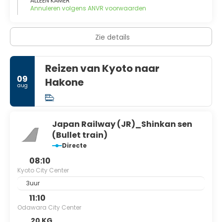
ALLEEN KAMER
Annuleren volgens ANVR voorwaarden
Zie details
Reizen van Kyoto naar
09
Hakone
aug
Japan Railway (JR)_Shinkan sen
(Bullet train)
Directe
08:10
Kyoto City Center
3uur
11:10
Odawara City Center
20 KG