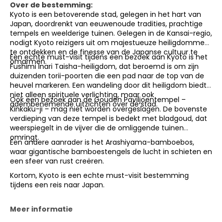
Over de bestemming:
Kyoto is een betoverende stad, gelegen in het hart van
Japan, doordrenkt van eeuwenoude tradities, prachtige
tempels en weelderige tuinen. Gelegen in de Kansai-regio,
nodigt Kyoto reizigers uit om majestueuze heiligdommen
te ontdekken en de finesse van de Japanse cultuur te
Een echte must-visit tijdens een bezoek aan Kyoto is het
omarmen.
Fushimi Inari Taisha-heiligdom, dat beroemd is om zijn
duizenden torii-poorten die een pad naar de top van de
heuvel markeren. Een wandeling door dit heiligdom biedt
niet alleen spirituele verlichting, maar ook
Ook een bezoek aan de Gouden Paviljoentempel –
adembenemende uitzichten over de stad.
Kinkaku-ji – mag niet worden overgeslagen. De bovenste
verdieping van deze tempel is bedekt met bladgoud, dat
weerspiegelt in de vijver die de omliggende tuinen
omringt.
Een andere aanrader is het Arashiyama-bamboebos,
waar gigantische bamboestengels de lucht in schieten en
een sfeer van rust creëren.
Kortom, Kyoto is een echte must-visit bestemming
tijdens een reis naar Japan.
Meer informatie