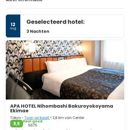
Geselecteerd hotel:
12
aug
3 Nachten
APA HOTEL Nihombashi Bakuroyokoyama
Ekimae
Tokyo -
Toon op kaart
> 2,8 km van Center
Heel goed
8,5
5675