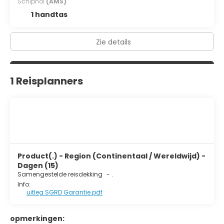
Schiphol
(AMS)
1 handtas
Zie details
1 Reisplanners
Product(.) - Region (Continentaal / Wereldwijd) -
Dagen (15)
Samengestelde reisdekking
-
.
Info:
uitleg SGRD Garantie.pdf
opmerkingen: