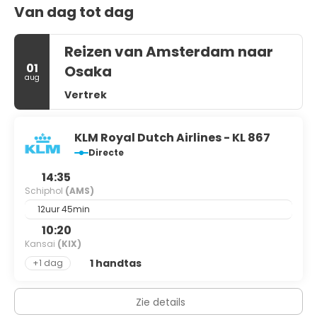
Van dag tot dag
Reizen van Amsterdam naar
01
Osaka
aug
Vertrek
KLM Royal Dutch Airlines - KL 867
Directe
14:35
Schiphol
(AMS)
12uur 45min
10:20
Kansai
(KIX)
1 handtas
+1 dag
Zie details