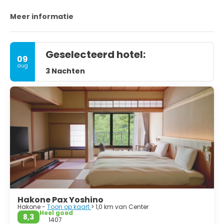
Meer informatie
Geselecteerd hotel:
09
aug
3 Nachten
Hakone Pax Yoshino
Hakone -
Toon op kaart
> 1,0 km van Center
Heel goed
8,3
1407