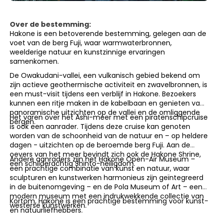
Over de bestemming:
Hakone is een betoverende bestemming, gelegen aan de
voet van de berg Fuji, waar warmwaterbronnen,
weelderige natuur en kunstzinnige ervaringen
samenkomen.
De Owakudani-vallei, een vulkanisch gebied bekend om
zijn actieve geothermische activiteit en zwavelbronnen, is
een must-visit tijdens een verblijf in Hakone. Bezoekers
kunnen een ritje maken in de kabelbaan en genieten van
panoramische uitzichten op de vallei en de omliggende
Het varen over het Ashi-meer met een piratenschipcruise
bergen.
is ook een aanrader. Tijdens deze cruise kan genoten
worden van de schoonheid van de natuur en – op heldere
dagen - uitzichten op de beroemde berg Fuji. Aan de
oevers van het meer bevindt zich ook de Hakone Shrine,
Andere aanraders zijn het Hakone Open-Air Museum –
een schilderachtig Shinto-heiligdom.
een prachtige combinatie van kunst en natuur, waar
sculpturen en kunstwerken harmonieus zijn geïntegreerd
in de buitenomgeving – en de Pola Museum of Art – een
modern museum met een indrukwekkende collectie van
Kortom, Hakone is een prachtige bestemming voor kunst-
westerse kunstwerken.
en natuurliefhebbers.