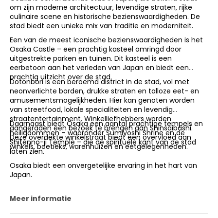
om zijn moderne architectuur, levendige straten, rijke
culinaire scene en historische bezienswaardigheden. De
stad biedt een unieke mix van traditie en moderniteit.
Een van de meest iconische bezienswaardigheden is het
Osaka Castle – een prachtig kasteel omringd door
uitgestrekte parken en tuinen. Dit kasteel is een
eerbetoon aan het verleden van Japan en biedt een
prachtig uitzicht over de stad.
Dotonbori is een beroemd district in de stad, vol met
neonverlichte borden, drukke straten en talloze eet- en
amusementsmogelijkheden. Hier kan genoten worden
van streetfood, lokale specialiteiten en levendig
straatentertainment. Winkelliefhebbers worden
Daarnaast biedt Osaka een aantal prachtige tempels en
aangeraden een bezoek te brengen aan Shinsaibashi.
heiligdommen – waaronder Sumiyoshi Shrine en de
Deze overdekte winkelstraat biedt een overvloed aan
Shitenno-ji Temple – die de spirituele kant van de stad
winkels, boetieks, warenhuizen en eetgelegenheden.
laten zien.
Osaka biedt een onvergetelijke ervaring in het hart van
Japan.
Meer informatie