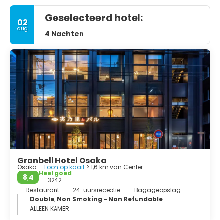
Geselecteerd hotel:
02
aug
4 Nachten
Granbell Hotel Osaka
Osaka -
Toon op kaart
> 1,6 km van Center
Heel goed
8,4
3242
Restaurant
24-uursreceptie
Bagageopslag
Double, Non Smoking - Non Refundable
ALLEEN KAMER