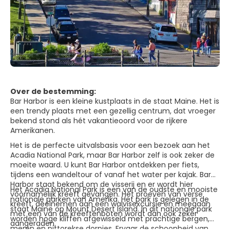
Over de bestemming:
Bar Harbor is een kleine kustplaats in de staat Maine. Het is
een trendy plaats met een gezellig centrum, dat vroeger
bekend stond als hét vakantieoord voor de rijkere
Amerikanen.
Het is de perfecte uitvalsbasis voor een bezoek aan het
Acadia National Park, maar Bar Harbor zelf is ook zeker de
moeite waard. U kunt Bar Harbor ontdekken per fiets,
tijdens een wandeltour of vanaf het water per kajak. Bar
Harbor staat bekend om de visserij en er wordt hier
Het Acadia National Park is een van de oudste en mooiste
voornamelijk kreeft gevangen. Het proeven van verse
nationale parken van Amerika. Het park is gelegen in de
kreeft, deelnemen aan een walvisexcursie en meegaan
staat Maine op Mount Desert Island. In dit nationale park
met een van de kreeftenboten wordt dan ook zeker
worden hoge kliffen afgewisseld met prachtige bergen,
aangeraden.
meren en pittorekse dorpjes. Ervaar de schoonheid van