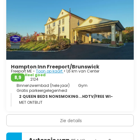
Hampton Inn Freeport/Brunswick
Freeport ME -
Toon op kaart
> 1,6 km van Center
Heel goed
8,9
2124
Binnenzwembad (hele jaar)
Gym
Gratis parkeergelegenheid
2 QUEEN BEDS NONSMOKING...HDTV/FREE WI-
MET ONTBIJT
Zie details