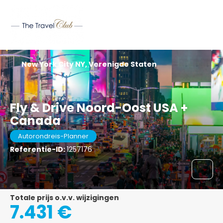
New York City NY, Verenigde Staten
Fly & Drive Noord-Oost USA +
Canada
Autorondreis-Planner
Referentie-ID:
1257176
Totale prijs o.v.v. wijzigingen
7.431 €