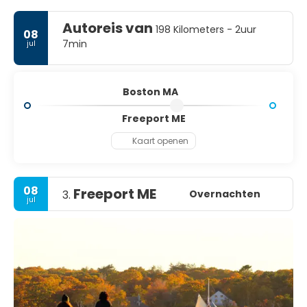
Autoreis van
198 Kilometers - 2uur
08
7min
jul
Boston MA
Freeport ME
Kaart openen
08
Freeport ME
Overnachten
3.
jul