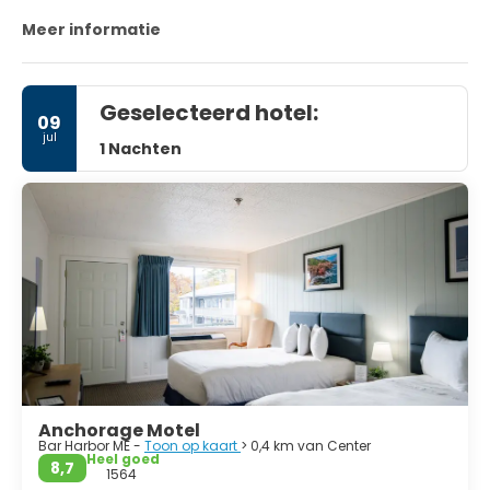
Acadia National Park terwijl u over de 43 kilometer lange
Meer informatie
Loop Road rijdt.
Geselecteerd hotel:
09
jul
1 Nachten
Anchorage Motel
Bar Harbor ME -
Toon op kaart
> 0,4 km van Center
Heel goed
8,7
1564