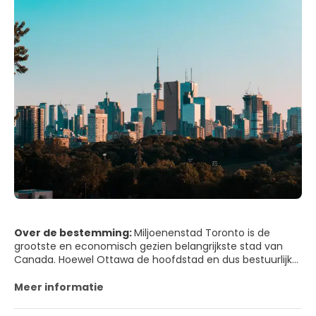
Over de bestemming:
Miljoenenstad Toronto is de
grootste en economisch gezien belangrijkste stad van
Canada. Hoewel Ottawa de hoofdstad en dus bestuurlijk
gezien het middelpunt van het land is, heeft het
bedrijfsleven zich vooral gevestigd in Toronto. Dat is
Meer informatie
mede het gevolg van het feit dat de Canadese beurs, de
Toronto Stock Exchange, tot de belangrijkste