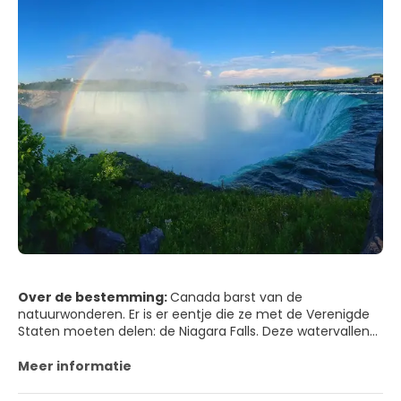
Over de bestemming:
Canada barst van de
natuurwonderen. Er is er eentje die ze met de Verenigde
Staten moeten delen: de Niagara Falls. Deze watervallen
zijn onderdeel van de Niagara River die de natuurlijke
grens vormt tussen Canada en de VS. Aan de Canadese
Meer informatie
kant is er een stad ontstaan die net als de watervallen de
naam Niagara Falls draagt. Het is geen normale stad die