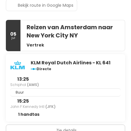
Bekijk route in Google Maps
Reizen van Amsterdam naar
05
New York City NY
jul
Vertrek
KLM Royal Dutch Airlines - KL 641
Directe
13:25
Schiphol
(AMS)
8uur
15:25
John F Kennedy Intl
(JFK)
1 handtas
Zie details