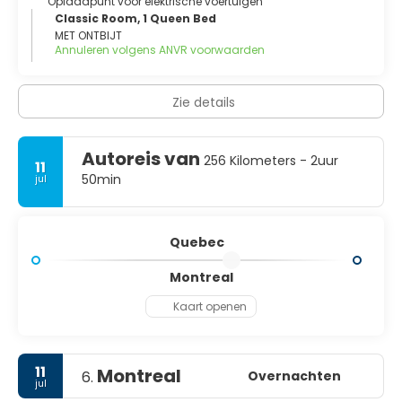
Oplaadpunt voor elektrische voertuigen
Hier vind je een indrukwekkende waterval, die leuk is om te
Classic Room, 1 Queen Bed
bekijken. Uiteraard is deze niet zo bijzonder als de Niagara
MET ONTBIJT
Falls, maar leuk is het wel.
Annuleren volgens ANVR voorwaarden
Andere leuke bezienswaardigheden in Québec City zijn de
Citadel van de stad en de bijzonder fraaie Basilique
Cathedrale.
Zie details
Autoreis van
256 Kilometers - 2uur
11
50min
jul
Quebec
Montreal
Kaart openen
11
Montreal
Overnachten
6.
jul