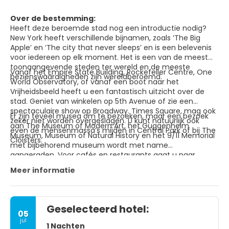
Over de bestemming:
Heeft deze beroemde stad nog een introductie nodig?
New York heeft verschillende bijnamen, zoals ‘The Big
Apple’ en ‘The city that never sleeps’ en is een belevenis
voor iedereen op elk moment. Het is een van de meest
toonaangevende steden ter wereld en de meeste
Vanaf het Empire State Building, Rockefeller Centre, One
bezienswaardigheden zijn wereldberoemd.
World Observatory, of vanaf een boot naar het
Vrijheidsbeeld heeft u een fantastisch uitzicht over de
stad. Geniet van winkelen op 5th Avenue of zie een
spectaculaire show op Broadway. Times Square, mag ook
Er zijn teveel musea om te bezoeken, maar een bezoek
zeker niet worden overgeslagen. U kunt natuurlijk ook
aan The Museum of Modern Art, het Guggenheim
even de mensenmassa’s mijden in Central Park of bij The
Museum, Museum of Natural History en het 9/11 Memorial
Cloisters.
met bijbehorend museum wordt met name
aangeraden. Voor cafés en restaurants gaat u naar
Greenwich Village, Soho, Little Italy of Chinatown.
Meer informatie
Wanneer u zich een echte New Yorker wilt voelen kunt u
naar een wedstrijd van de New York Yankees gaan of naar
de Madison Square Gardens om de New York Knicks te
zien spelen.
Geselecteerd hotel:
05
jul
1 Nachten