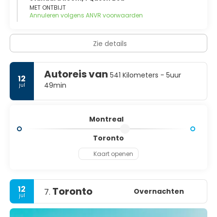
doel en strijd daarnaast op intense wijze voor het gebruik
MET ONTBIJT
van de Franse taal in de provincie.
Annuleren volgens ANVR voorwaarden
Zie details
Autoreis van
541 Kilometers - 5uur
12
49min
jul
Montreal
Toronto
Kaart openen
12
Toronto
Overnachten
7.
jul