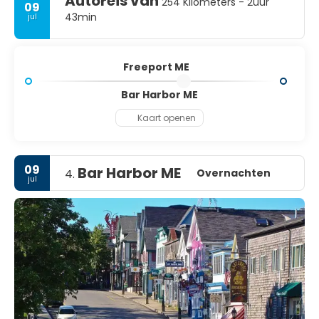
Autoreis van
254 Kilometers - 2uur
09
43min
jul
Freeport ME
Bar Harbor ME
Kaart openen
09
Bar Harbor ME
Overnachten
4.
jul