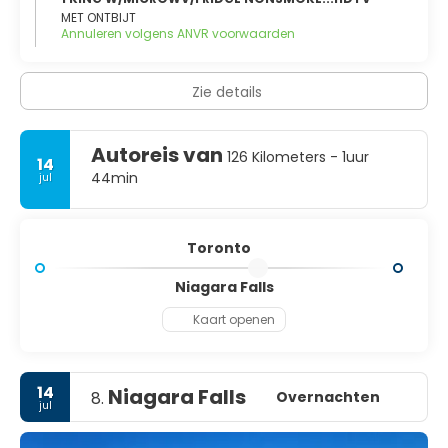
MET ONTBIJT
Annuleren volgens ANVR voorwaarden
Zie details
Autoreis van
126 Kilometers - 1uur
14
44min
jul
Toronto
Niagara Falls
Kaart openen
14
Niagara Falls
Overnachten
8.
jul