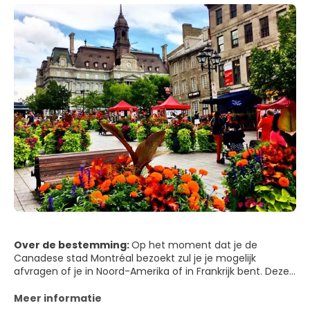
Over de bestemming:
Op het moment dat je de
Canadese stad Montréal bezoekt zul je je mogelijk
afvragen of je in Noord-Amerika of in Frankrijk bent. Deze
stad is een duidelijke mix van twee werelden, die
voortvloeit uit het feit dat Montréal oorspronkelijk door de
Meer informatie