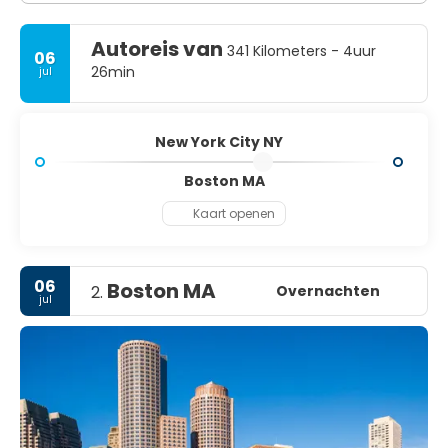
Autoreis van
341 Kilometers - 4uur
06
26min
jul
New York City NY
Boston MA
Kaart openen
06
Boston MA
Overnachten
2.
jul