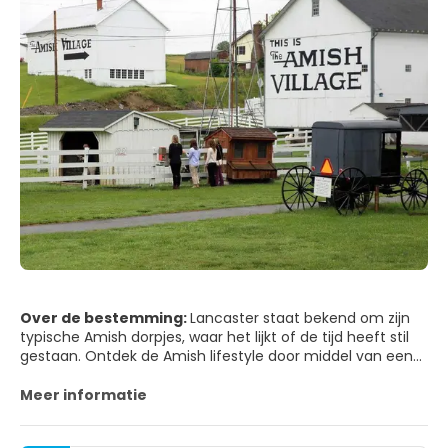
Over de bestemming:
Lancaster staat bekend om zijn
typische Amish dorpjes, waar het lijkt of de tijd heeft stil
gestaan. Ontdek de Amish lifestyle door middel van een
rondleiding door een authentiek gemeubileerde Old Order
Amish boerderij uit 1840. Klim op een paard en maak een
Meer informatie
tochtje door het dorp zoals de Amish doen. ’s Middags kun
je op zoek naar souvenirs: keramiek, handgemaakte