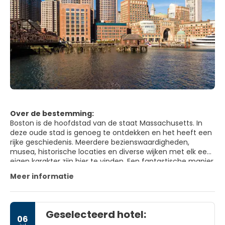
Over de bestemming:
Boston is de hoofdstad van de staat Massachusetts. In
deze oude stad is genoeg te ontdekken en het heeft een
rijke geschiedenis. Meerdere bezienswaardigheden,
musea, historische locaties en diverse wijken met elk een
eigen karakter zijn hier te vinden. Een fantastische manier
om deze stad te ontdekken is het wandelen van de
Meer informatie
‘Freedom Trail’. Deze wandelroute van vier kilometer
brengt u langs 16 historische hoogtepunten uit de tijd van
de Onafhankelijkheidsoorlog. Het pad, wat u moet volgen,
is aangegeven door rode stenen en verf. De route begint
Geselecteerd hotel:
bij de Boston Common, het oudste publieke park van de
06