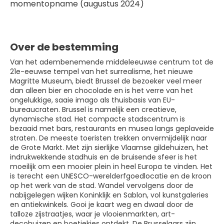
momentopname (augustus 2024)
Over de bestemming
Van het adembenemende middeleeuwse centrum tot de
21e-eeuwse tempel van het surrealisme, het nieuwe
Magritte Museum, biedt Brussel de bezoeker veel meer
dan alleen bier en chocolade en is het verre van het
ongelukkige, saaie imago als thuisbasis van EU-
bureaucraten. Brussel is namelijk een creatieve,
dynamische stad. Het compacte stadscentrum is
bezaaid met bars, restaurants en musea langs geplaveide
straten. De meeste toeristen trekken onvermijdelijk naar
de Grote Markt. Met zijn sierlijke Vlaamse gildehuizen, het
indrukwekkende stadhuis en de bruisende sfeer is het
moeilijk om een mooier plein in heel Europa te vinden. Het
is terecht een UNESCO-werelderfgoedlocatie en de kroon
op het werk van de stad. Wandel vervolgens door de
nabijgelegen wijken Koninklijk en Sablon, vol kunstgaleries
en antiekwinkels. Gooi je kaart weg en dwaal door de
talloze zijstraatjes, waar je vlooienmarkten, art-
decohuizen en boetiekjes ontdekt. De Brusselaars zijn