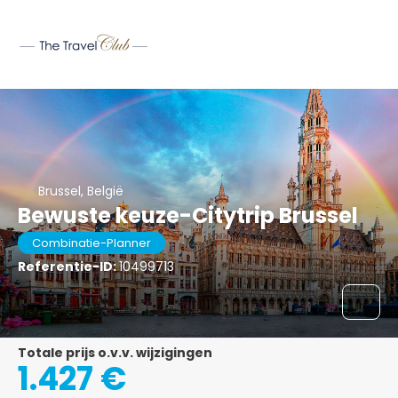
Brussel, België
Bewuste keuze-Citytrip Brussel
Combinatie-Planner
Referentie-ID:
10499713
Totale prijs o.v.v. wijzigingen
1.427 €