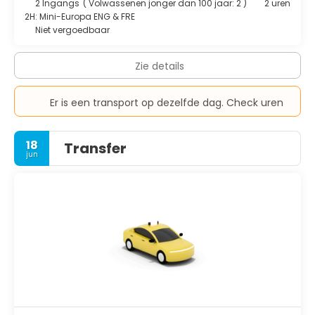
2 Ingangs
(
Volwassenen jonger dan 100 jaar: 2
)
2 uren
2H: Mini-Europa ENG & FRE
Niet vergoedbaar
Zie details
Er is een transport op dezelfde dag. Check uren
18
Transfer
jun