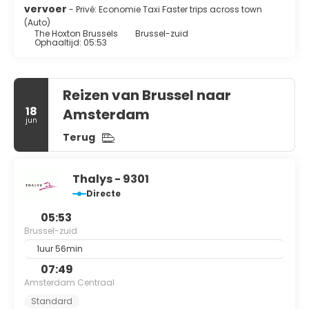
vervoer
- Privé: Economie Taxi Faster trips across town
(Auto)
The Hoxton Brussels
Brussel-zuid
Ophaaltijd: 05:53
Reizen van Brussel naar
18
Amsterdam
jun
Terug
Thalys - 9301
Directe
05:53
Brussel-zuid
1uur 56min
07:49
Amsterdam Centraal
Standard