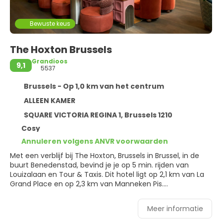
Bewuste keus
The Hoxton Brussels
Grandioos
9,1
5537
Brussels - Op 1,0 km van het centrum
ALLEEN KAMER
SQUARE VICTORIA REGINA 1, Brussels 1210
Cosy
Annuleren volgens ANVR voorwaarden
Met een verblijf bij The Hoxton, Brussels in Brussel, in de
buurt Benedenstad, bevind je je op 5 min. rijden van
Louizalaan en Tour & Taxis. Dit hotel ligt op 2,1 km van La
Grand Place en op 2,3 km van Manneken Pis.
Profiteer van een 24-uurs fitnesscentrum of maak
Meer informatie
gebruik van gratis wifi of een bankethal.