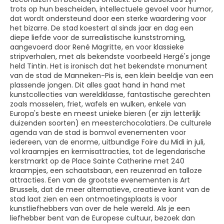
trots op hun bescheiden, intellectuele gevoel voor humor,
dat wordt ondersteund door een sterke waardering voor
het bizarre. De stad koestert al sinds jaar en dag een
diepe liefde voor de surrealistische kunststroming,
aangevoerd door René Magritte, en voor klassieke
stripverhalen, met als bekendste voorbeeld Hergé's jonge
held Tintin. Het is ironisch dat het bekendste monument
van de stad de Manneken-Pis is, een klein beeldje van een
plassende jongen. Dit alles gaat hand in hand met
kunstcollecties van wereldklasse, fantastische gerechten
zoals mosselen, friet, wafels en wulken, enkele van
Europa's beste en meest unieke bieren (er zijn letterlijk
duizenden soorten) en meesterchocolatiers. De culturele
agenda van de stad is bomvol evenementen voor
iedereen, van de enorme, uitbundige Foire du Midi in juli,
vol kraampjes en kermisattracties, tot de legendarische
kerstmarkt op de Place Sainte Catherine met 240
kraampjes, een schaatsbaan, een reuzenrad en talloze
attracties. Een van de grootste evenementen is Art
Brussels, dat de meer alternatieve, creatieve kant van de
stad laat zien en een ontmoetingsplaats is voor
kunstliefhebbers van over de hele wereld. Als je een
liefhebber bent van de Europese cultuur, bezoek dan