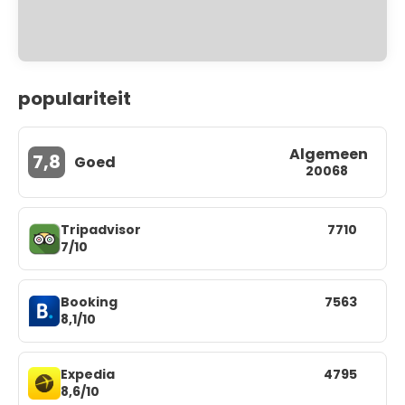
populariteit
Algemeen
7,8
Goed
20068
Tripadvisor
7710
7/10
Booking
7563
8,1/10
Expedia
4795
8,6/10