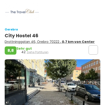
Oerebro
City Hostel 46
Drottninggatan 46, Örebro 70222
, 0,7 km von Center
Sehr gut
8,8
42
Siehe Partituren