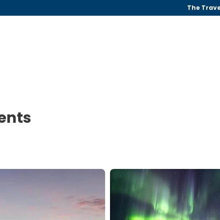
The Trave
ments