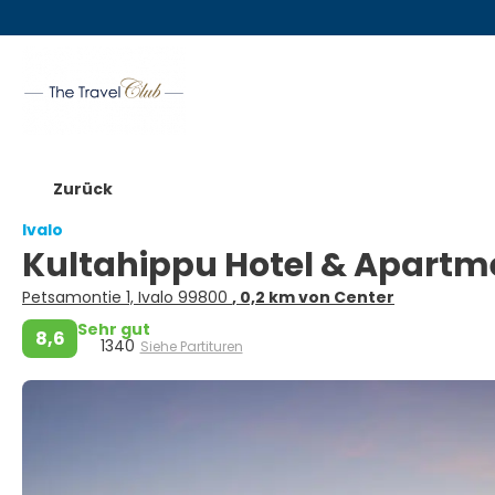
Zurück
Ivalo
Kultahippu Hotel & Apart
Petsamontie 1, Ivalo 99800
, 0,2 km von Center
Sehr gut
8,6
1340
Siehe Partituren