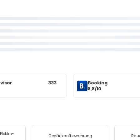
visor
333
Booking
8,8/10
Elektro-
Gepäckaufbewahrung
Rauc