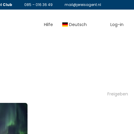
l Club
085 – 016 36 49
mail@jereisagent.nl
Hilfe
Deutsch
Log-in
Freigeben