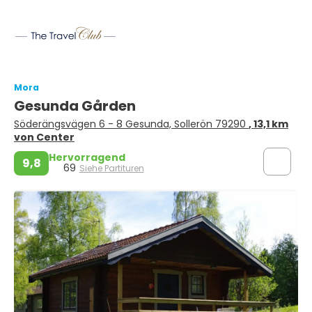
Mora
Gesunda Gården
Söderängsvägen 6 - 8 Gesunda, Sollerön 79290
, 13,1 km
von Center
Hervorragend
9,8
69
Siehe Partituren