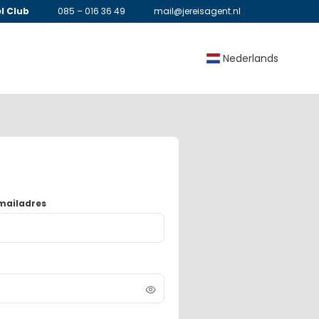
l Club
085 – 016 36 49
mail@jereisagent.nl
Nederlands
mailadres